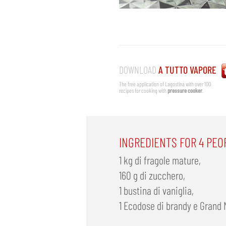
DOWNLOAD
A TUTTO VAPORE
The free application of Lagostina with over 100
recipes for cooking with
pressure cooker
.
INGREDIENTS FOR 4 PEO
1 kg di fragole mature,
160 g di zucchero,
1 bustina di vaniglia,
1 Ecodose di brandy e Grand 