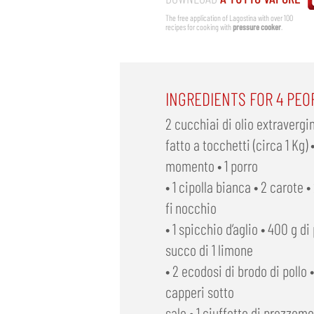
The free application of Lagostina with over 100
recipes for cooking with
pressure cooker
.
INGREDIENTS FOR 4 PEO
2 cucchiai di olio extravergine
fatto a tocchetti (circa 1 Kg)
momento • 1 porro
• 1 cipolla bianca • 2 carote 
fi nocchio
• 1 spicchio d’aglio • 400 g di
succo di 1 limone
• 2 ecodosi di brodo di pollo •
capperi sotto
sale • 1 ciuffetto di prezzemol