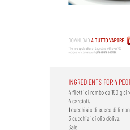
DOWNLOAD
A TUTTO VAPORE
The free application of Lagostina with over 100
recipes for cooking with
pressure cooker
.
INGREDIENTS FOR 4 PEO
4 filetti di rombo da 150 g cir
4 carciofi,
1 cucchiaio di succo di limon
3 cucchiai di olio d’oliva,
Sale,