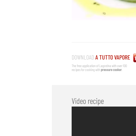
DOWNLOAD
A TUTTO VAPORE
The free application of Lagostina with over 100
recipes for cooking with
pressure cooker
.
Video recipe