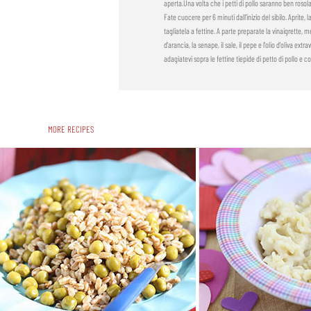
aperta.Una volta che i petti di pollo saranno ben rosol
Fate cuocere per 6 minuti dall'inizio del sibilo. Aprite,
tagliatela a fettine. A parte preparate la vinaigrette,
d'arancia, la senape, il sale, il pepe e l'olio d'oliva ext
adagiatevi sopra le fettine tiepide di petto di pollo e co
MORE RECIPES