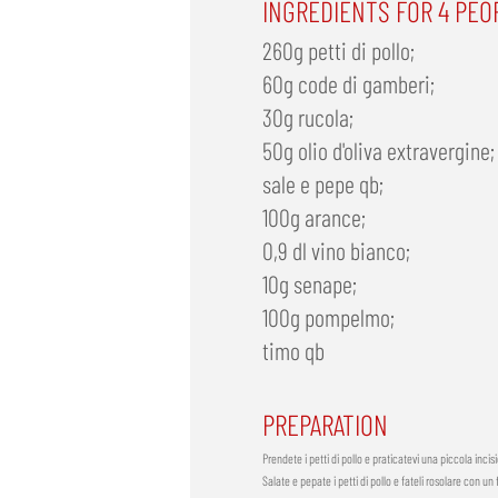
INGREDIENTS FOR 4 PEO
260g petti di pollo;
60g code di gamberi;
30g rucola;
50g olio d'oliva extravergine;
sale e pepe qb;
100g arance;
0,9 dl vino bianco;
10g senape;
100g pompelmo;
timo qb
PREPARATION
Prendete i petti di pollo e praticatevi una piccola incis
Salate e pepate i petti di pollo e fateli rosolare con un 