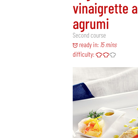
vinaigrette a
agrumi
Second course
ready in:
15 mins
difficulty: