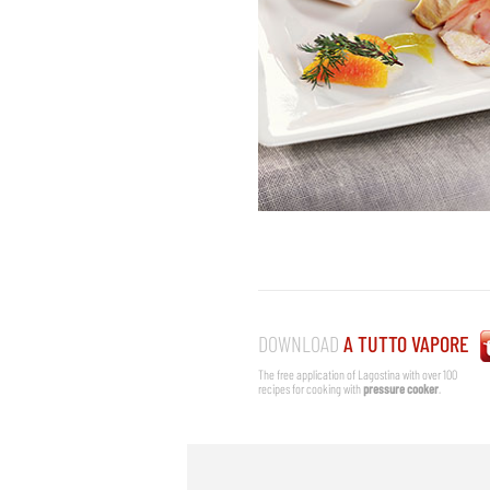
DOWNLOAD
A TUTTO VAPORE
The free application of Lagostina with over 100
recipes for cooking with
pressure cooker
.