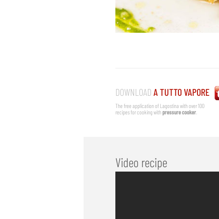
DOWNLOAD
A TUTTO VAPORE
The free application of Lagostina with over 100
recipes for cooking with
pressure cooker
.
Video recipe