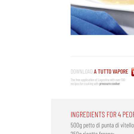
DOWNLOAD
A TUTTO VAPORE
The free application of Lagostina with over 100
recipes for cooking with
pressure cooker
.
INGREDIENTS FOR 4 PEO
500g petto di punta di vitello
250g ricotta fresca;