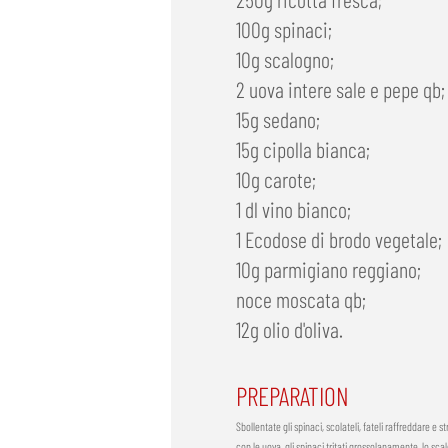
100g spinaci;
10g scalogno;
2 uova intere sale e pepe qb;
15g sedano;
15g cipolla bianca;
10g carote;
1 dl vino bianco;
1 Ecodose di brodo vegetale;
10g parmigiano reggiano;
noce moscata qb;
12g olio d'oliva.
PREPARATION
Sbollentate gli spinaci, scolateli, fateli raffreddare e 
con le uova, gli spinaci tritati grossolanamente, lo scalo