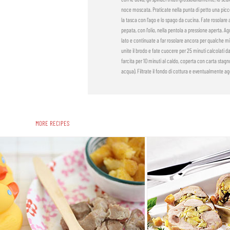
noce moscata. Praticate nella punta di petto una piccol
la tasca con l'ago e lo spago da cucina. Fate rosolare a
pepata, con l'olio, nella pentola a pressione aperta. Ag
lato e continuate a far rosolare ancora per qualche mi
unite il brodo e fate cuocere per 25 minuti calcolati dall
farcita per 10 minuti al caldo, coperta con carta stag
acqua). Filtrate il fondo di cottura e eventualmente ag
MORE RECIPES