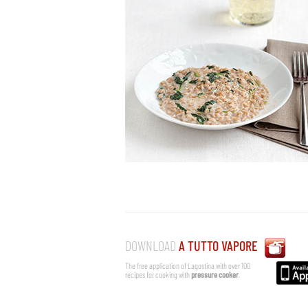
DOWNLOAD
A TUTTO VAPORE
The free application of Lagostina with over 100
recipes for cooking with
pressure cooker
.