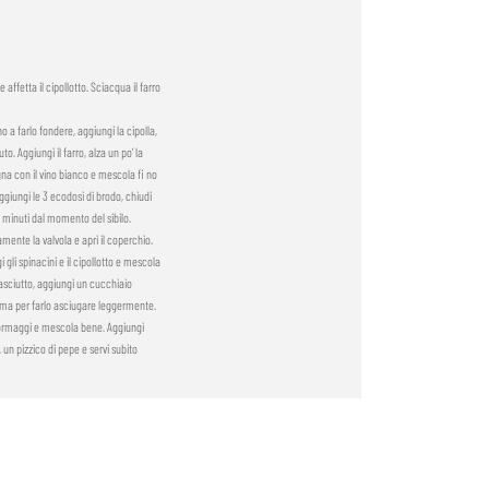
e affetta il cipollotto. Sciacqua il farro
no a farlo fondere, aggiungi la cipolla,
. Aggiungi il farro, alza un po’ la
na con il vino bianco e mescola fi no
iungi le 3 ecodosi di brodo, chiudi
5 minuti dal momento del sibilo.
mente la valvola e apri il coperchio.
gli spinacini e il cipollotto e mescola
o asciutto, aggiungi un cucchiaio
amma per farlo asciugare leggermente.
i formaggi e mescola bene. Aggiungi
, un pizzico di pepe e servi subito