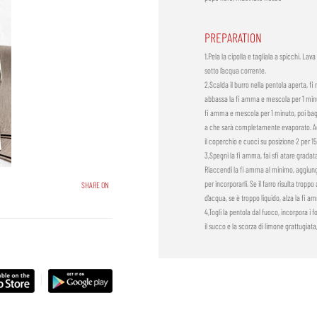
PREPARATION
1,Pela la cipolla e tagliala a spicchi. Lava 
sotto l’acqua corrente.
2,Scalda il burro nella pentola aperta, fi 
abbassa la fi amma e mescola per 1 minuto
fi amma e mescola per 1 minuto, poi bag
a che sarà completamente evaporato. Agg
il coperchio e cuoci su posizione 2 per 1
3,Spegni la fi amma, fai sfi atare gradata
Riaccendi la fi amma al minimo, aggiungi 
per incorporarli. Se il farro risulta tropp
SHARE ON
d’acqua, se è troppo liquido, alza la fi 
4,Togli la pentola dal fuoco, incorpora 
il succo e la scorza di limone grattugiata
|