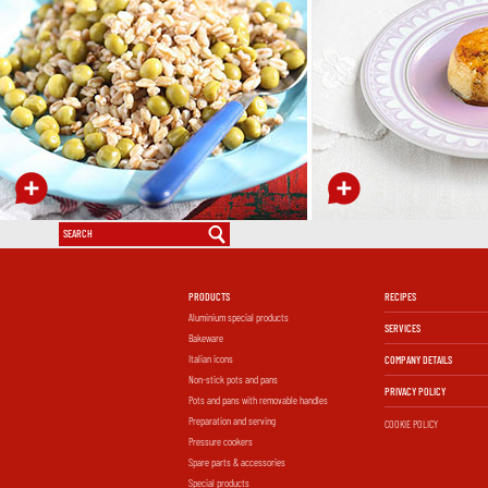
PRODUCTS
RECIPES
Aluminium special products
SERVICES
Bakeware
Italian icons
COMPANY DETAILS
Non-stick pots and pans
PRIVACY POLICY
Pots and pans with removable handles
Preparation and serving
COOKIE POLICY
Pressure cookers
Spare parts & accessories
Special products