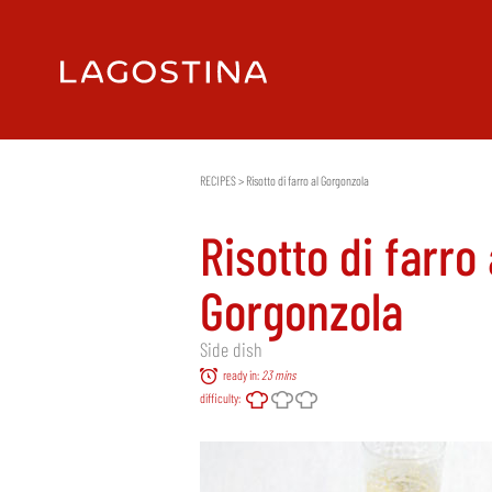
RECIPES
> Risotto di farro al Gorgonzola
Risotto di farro 
Gorgonzola
Side dish
ready in:
23 mins
difficulty: