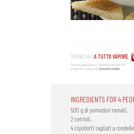
DOWNLOAD
A TUTTO VAPORE
The free application of Lagostina with over 100
recipes for cooking with
pressure cooker
.
INGREDIENTS FOR 4 PEO
500 g di pomodori ramati,
2 cetrioli,
4 cipollotti tagliati a rondelle